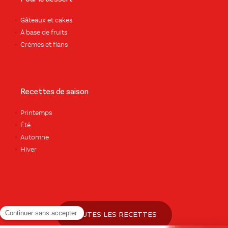
Gâteaux et cakes
À base de fruits
Crèmes et flans
Recettes de saison
Printemps
Été
Automne
Hiver
TOUTES LES RECETTES