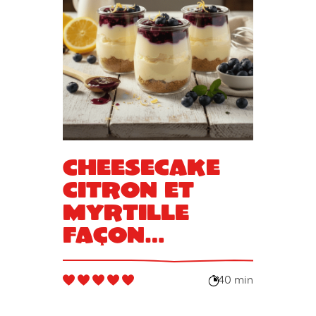
Cheesecake
citron et
myrtille
façon
verrine
40 min