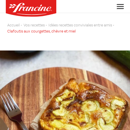
Accueil
Vos recettes
Idées recettes conviviales entre amis
Clafoutis aux courgettes, chèvre et miel