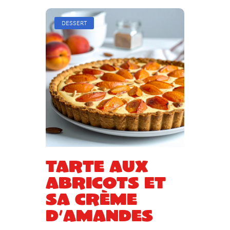
DESSERT
Tarte aux
abricots et
sa crème
d’amandes