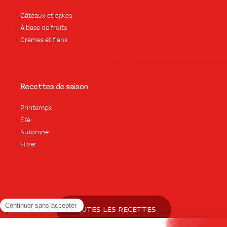
Gâteaux et cakes
À base de fruits
Crèmes et flans
Recettes de saison
Printemps
Été
Automne
Hiver
TOUTES LES RECETTES