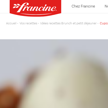
Chez Francine
N
Accueil
Vos recettes
Idées recettes Brunch et petit déjeuner
Cupca