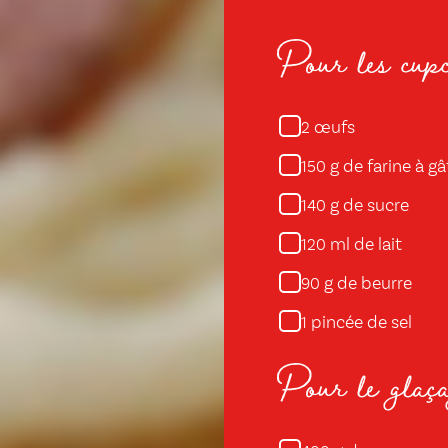
Pour les cupc
œufs
2
g de farine à g
150
g de sucre
140
ml de lait
120
g de beurre
90
pincée de sel
1
Pour le glaça