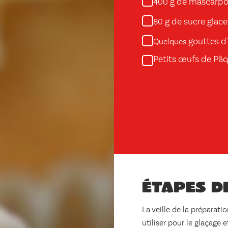
g de mascarp
400
g de sucre glace
80
gouttes d' 
Quelques
Petits œufs de Pâ
Étapes d
La veille de la préparati
utiliser pour le glaçage e