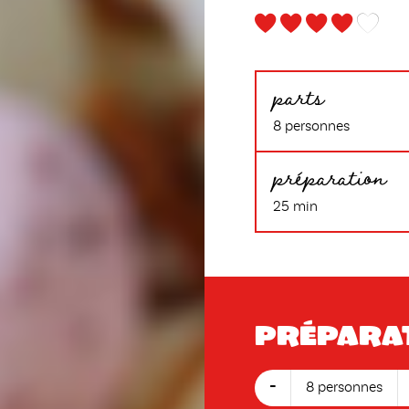
parts
8 personnes
préparation
25 min
Prépara
-
8 personnes