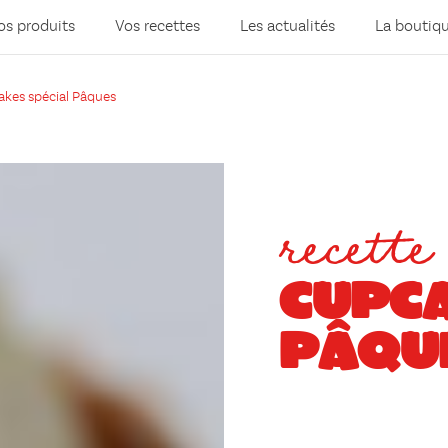
os produits
Vos recettes
Les actualités
La boutiq
kes spécial Pâques
recette
CUPCA
PÂQU