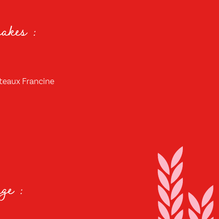
akes :
âteaux Francine
ge :