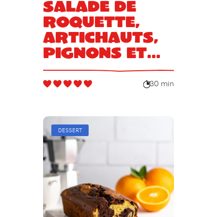
Salade de
roquette,
artichauts,
pignons et
parmesan
30 min
DESSERT