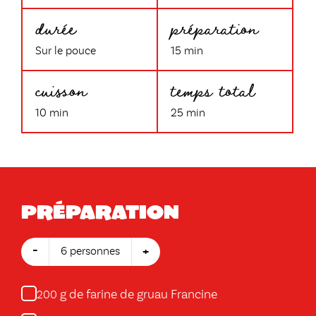
durée
préparation
Sur le pouce
15 min
cuisson
temps total
10 min
25 min
Préparation
-
+
6 personnes
g de farine de gruau Francine
200