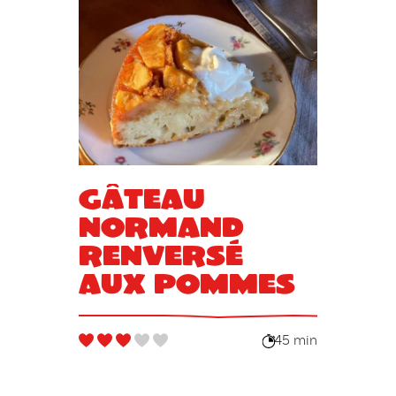
Gâteau
normand
renversé
aux pommes
45 min