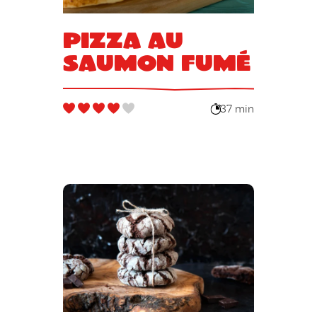
Pizza au
saumon fumé
37 min