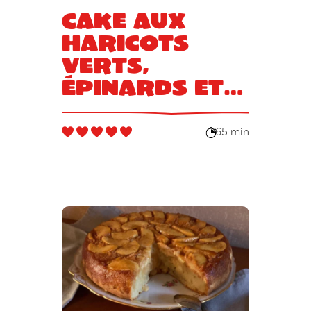
Cake aux
haricots
verts,
épinards et
fromage
65 min