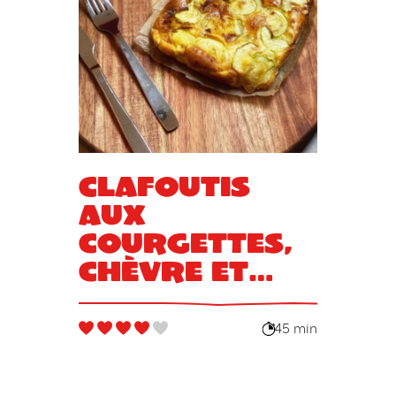
Clafoutis
aux
courgettes,
chèvre et
miel
45 min