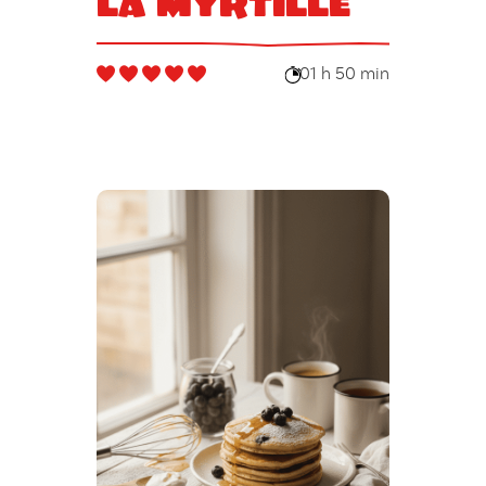
la myrtille
01 h 50 min