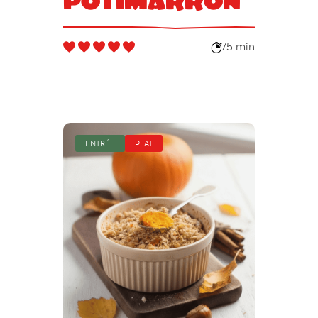
potimarron
75 min
ENTRÉE
PLAT