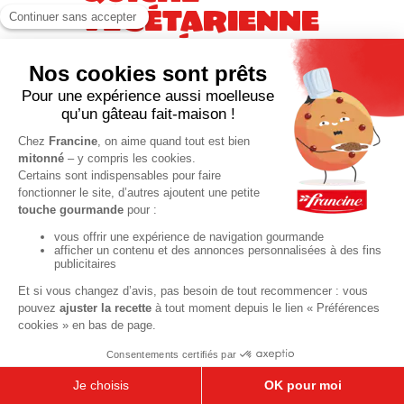
végétarienne
aux légumes
30 min
«
1
2
3
4
5
6
7
8
9
10
…
49
50
51
»