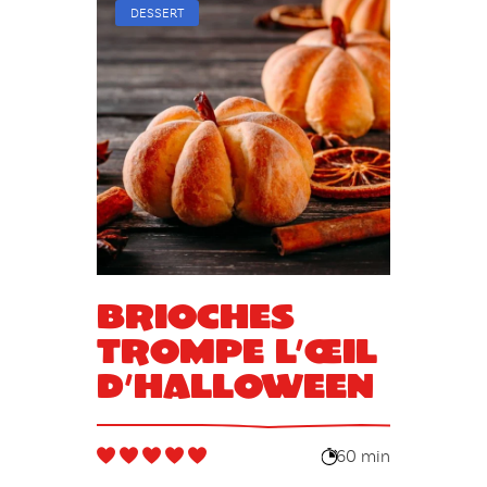
DESSERT
Brioches
trompe l’œil
d’Halloween
60 min