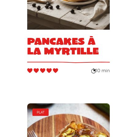
Pancakes à
la myrtille
10 min
PLAT