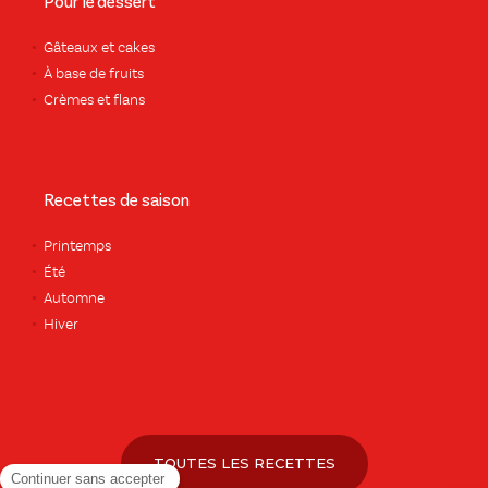
Pour le dessert
Gâteaux et cakes
À base de fruits
Crèmes et flans
Recettes de saison
Printemps
Été
Automne
Hiver
TOUTES LES RECETTES