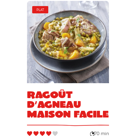
PLAT
Ragoût
d’agneau
maison facile
70 min