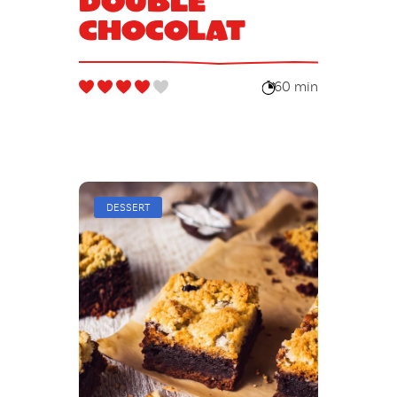
double
chocolat
60 min
DESSERT