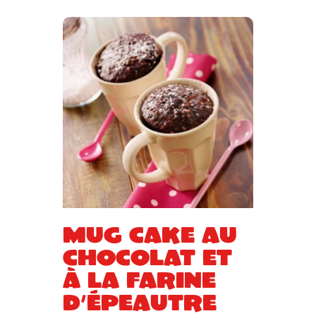
Mug cake au
chocolat et
à la farine
d’épeautre