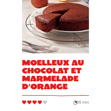
Moelleux au
chocolat et
marmelade
d’orange
35 min