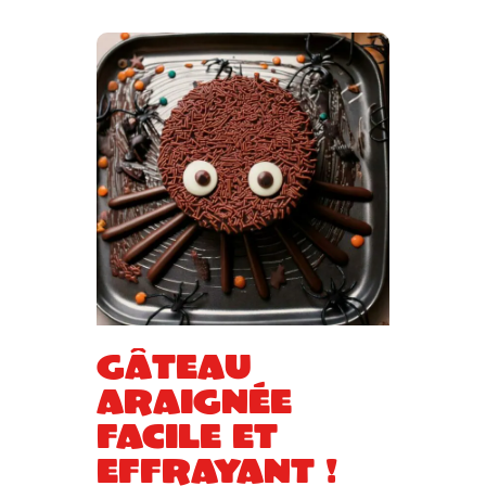
Gâteau
araignée
facile et
effrayant !