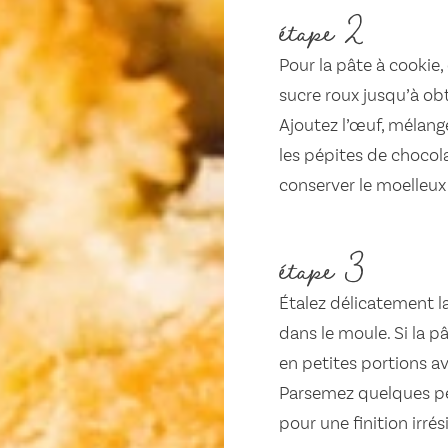
étape 2
Pour la pâte à cookie
sucre roux jusqu’à ob
Ajoutez l’œuf, mélange
les pépites de chocol
conserver le moelleux 
étape 3
Étalez délicatement la
dans le moule. Si la pâ
en petites portions ava
Parsemez quelques pé
pour une finition irrési