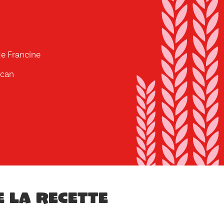
de Francine
écan
e la recette