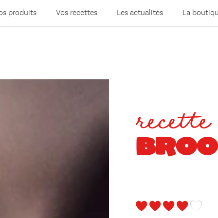
os produits
Vos recettes
Les actualités
La boutiq
recette
BROO