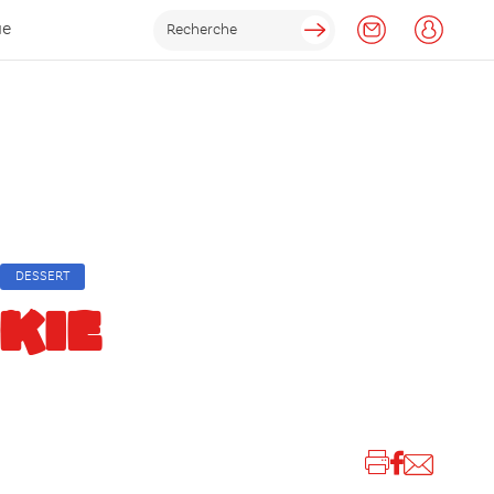
ue
DESSERT
KIE