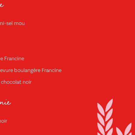
e
mi-sel mou
de Francine
 levure boulangère Francine
 chocolat noir
nie
noir