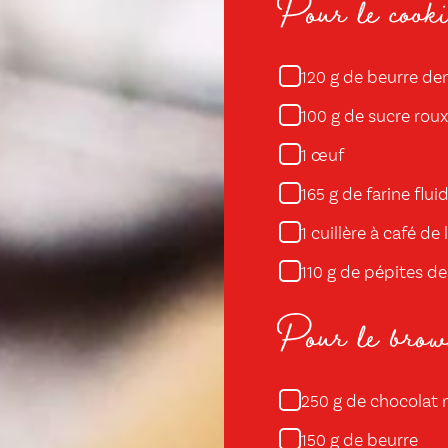
Pour le cooki
g de beurre de
120
g de sucre roux
100
œuf
1
g de farine flui
165
cuillère à café de
1
g de pépites de
110
Pour le brow
g de chocolat 
250
g de beurre
150