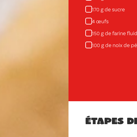
g de sucre
170
œufs
4
g de farine flui
150
g de noix de p
100
Étapes d