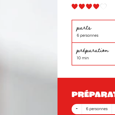
parts
6 personnes
préparation
10 min
Prépara
-
6 personnes