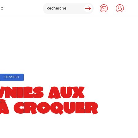
ue
DESSERT
NIES AUX
 À CROQUER