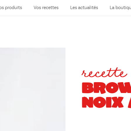
os produits
Vos recettes
Les actualités
La boutiq
recette
BROW
NOIX