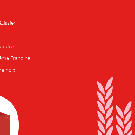
tissier
poudre
rême Francine
de noix