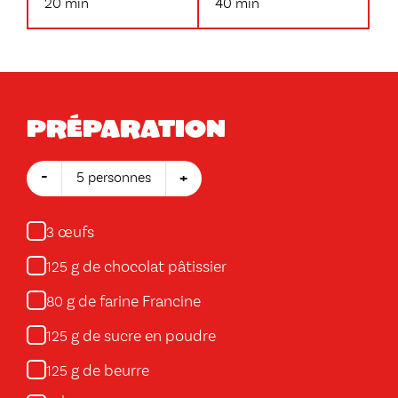
20 min
40 min
Préparation
-
+
5 personnes
œufs
3
g de chocolat pâtissier
125
g de farine Francine
80
g de sucre en poudre
125
g de beurre
125