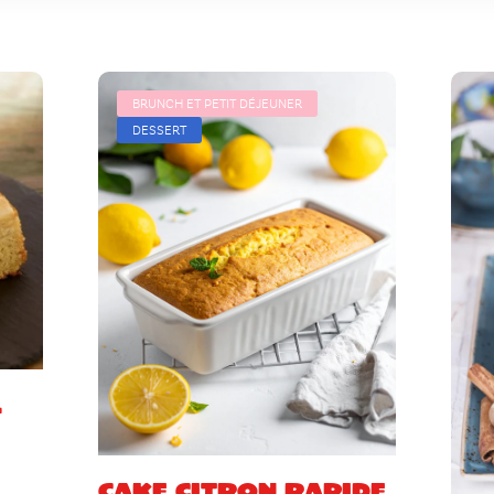
BRUNCH ET PETIT DÉJEUNER
DESSERT
l
Cake citron rapide