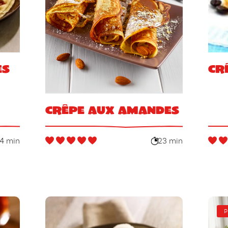
es
Cr
Crêpe aux amandes
14 min
23 min
P