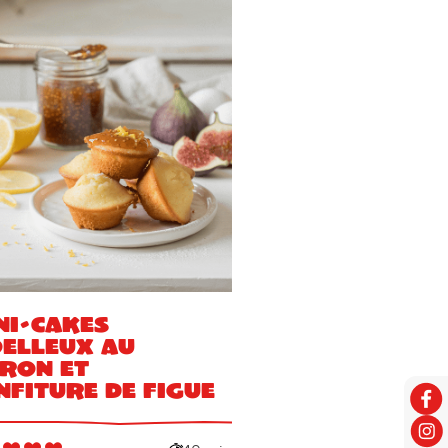
ni-cakes
elleux au
tron et
nfiture de figue