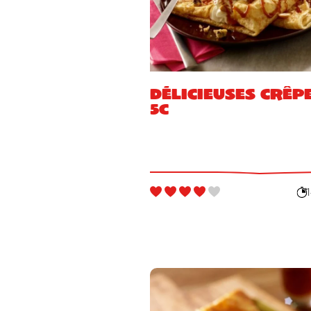
Délicieuses crêp
5C