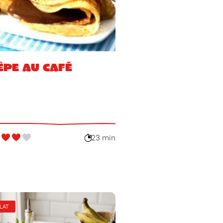
êpe au café
23 min
LAT