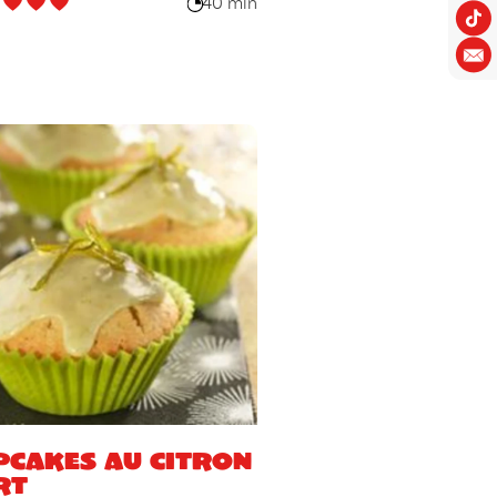
40 min
pcakes au citron
rt