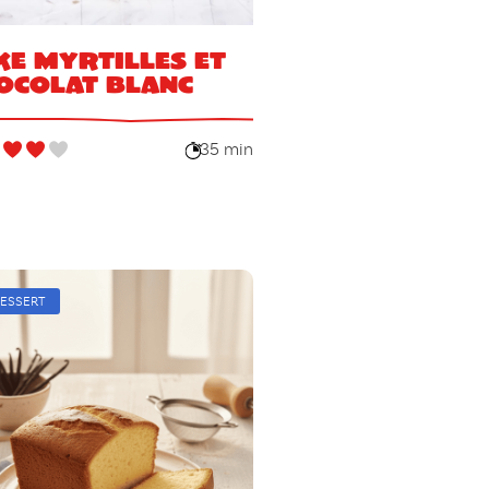
ke myrtilles et
ocolat blanc
35 min
ESSERT