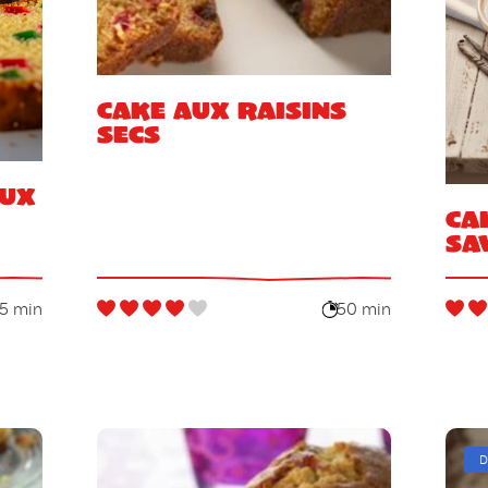
Cake aux raisins
secs
aux
Ca
sa
5 min
50 min
D