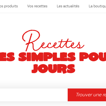
os produits
Vos recettes
Les actualités
La boutiq
Recettes
ES SIMPLES PO
JOURS
Trouver une r