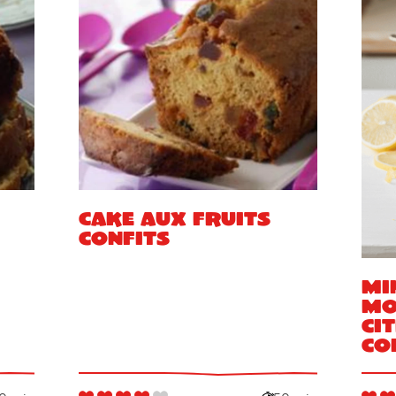
Cake aux fruits
confits
Mi
mo
ci
co