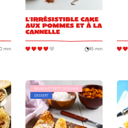
L’irrésistible cake
aux pommes et à la
cannelle
0 min
45 min
BRUNCH ET PETIT DÉJEUNER
DESSERT