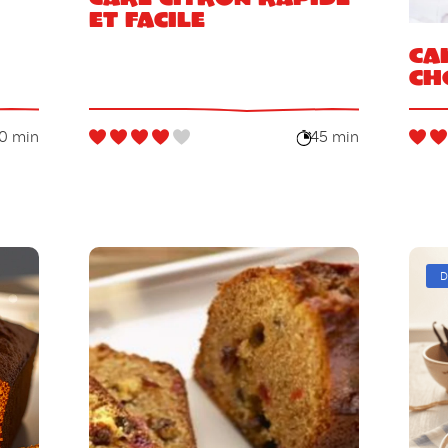
et facile
Ca
ch
0 min
45 min
D