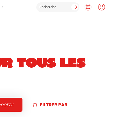
ue
UR TOUS LES
FILTRER PAR
ecette