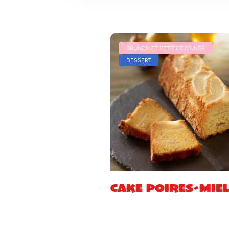
BRUNCH ET PETIT DÉJEUNER
DESSERT
Cake poires-mie