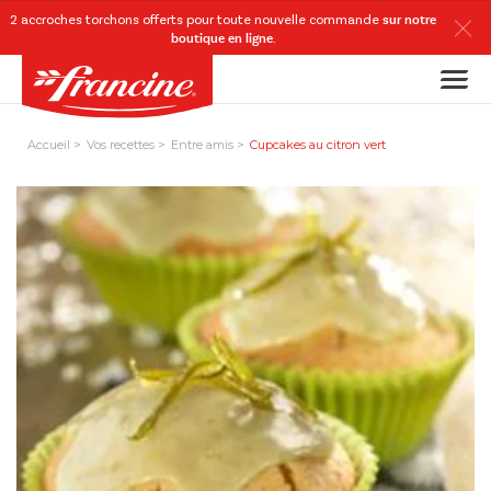
2 accroches torchons
offerts
pour toute nouvelle commande
sur notre
boutique en ligne
.
Accueil
Vos recettes
Entre amis
Cupcakes au citron vert