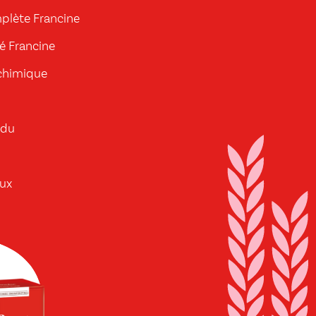
mplète Francine
lé Francine
 chimique
ndu
ux