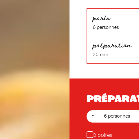
parts
6 personnes
préparation
20 min
Prépara
-
6 personnes
poires
2