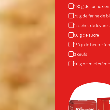
g de farine co
100
g de farine de b
70
sachet de levure
1
g de sucre
60
g de beurre fo
150
œufs
3
g de miel créme
50