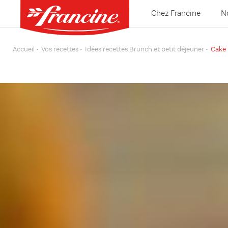
Chez Francine
N
Accueil
Vos recettes
Idées recettes Brunch et petit déjeuner
Cake 