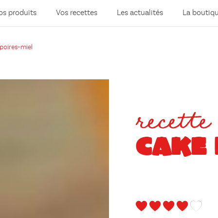
os produits
Vos recettes
Les actualités
La boutiq
poires-miel
recette
CAKE 