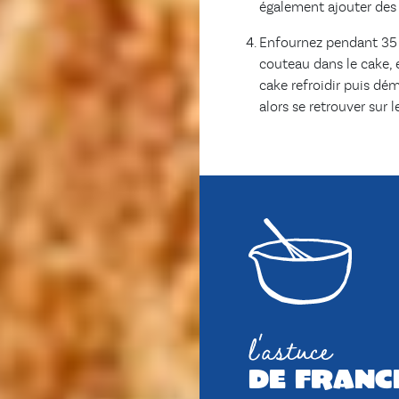
également ajouter des 
Enfournez pendant 35 à
couteau dans le cake, el
cake refroidir puis dém
alors se retrouver sur l
l'astuce
de franc