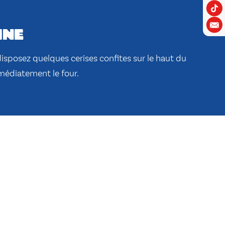
ine
disposez quelques cerises confites sur le haut du
médiatement le four.