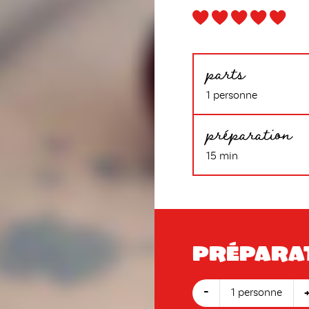
parts
1 personne
préparation
15 min
Prépara
-
1 personne