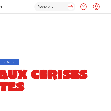
ue
DESSERT
AUX CERISES
TES