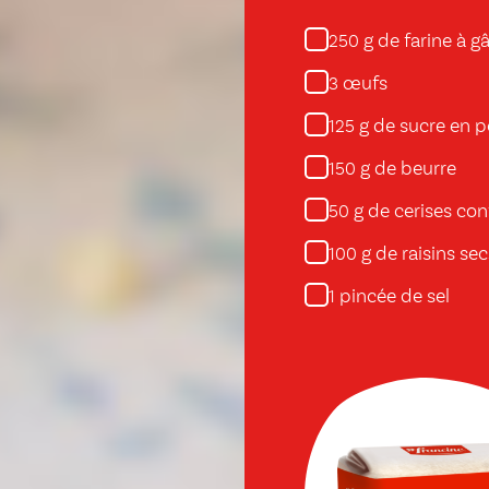
g de farine à g
250
œufs
3
g de sucre en 
125
g de beurre
150
g de cerises con
50
g de raisins sec
100
pincée de sel
1