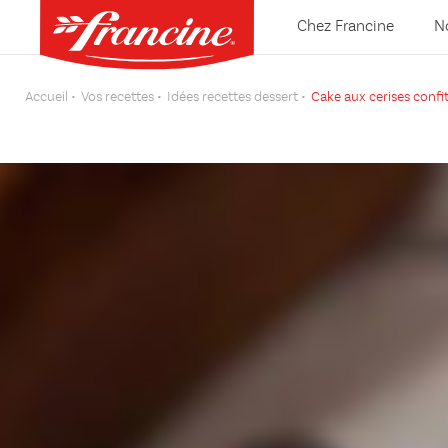
Chez Francine
N
Accueil
Vos recettes
Idées recettes dessert
Cake aux cerises confi