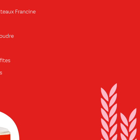
âteaux Francine
poudre
fites
s