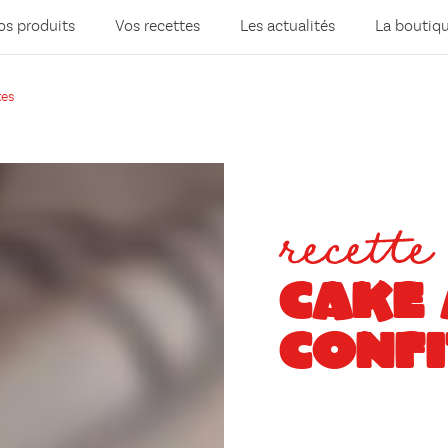
os produits
Vos recettes
Les actualités
La boutiq
tes
recette
CAKE 
CONFI