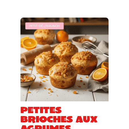
PETIT-DÉJ/BRUNCH
Petites
brioches aux
agrumes