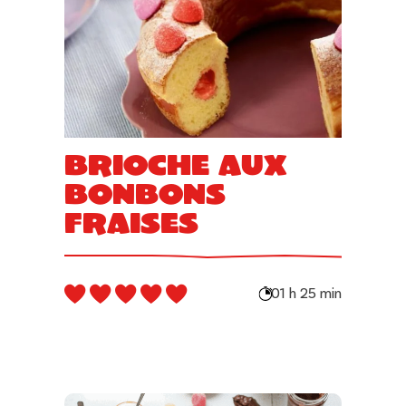
Brioche aux
bonbons
fraises
01 h 25 min