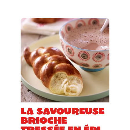
La savoureuse
brioche
tressée en épi