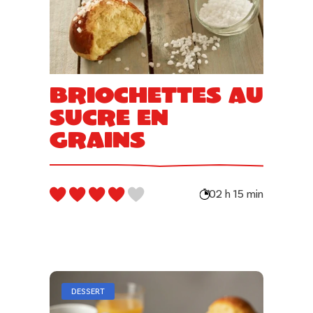
Briochettes au
sucre en
grains
02 h 15 min
DESSERT