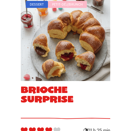
DESSERT
PETIT-DÉJ/BRUNCH
Brioche
surprise
01 h 25 min