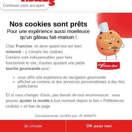
verts
40 min
PLAT
M'inscrire à
la Newsletter