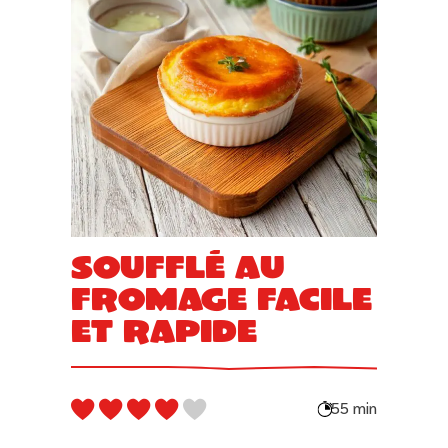
Soufflé au
fromage facile
et rapide
55 min