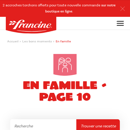
2 accroches torchons
offerts
pour toute nouvelle commande
sur notre
boutique en ligne
.
Accueil
Les bons moments
En famille
En famille -
Page 10
Trouver une recette