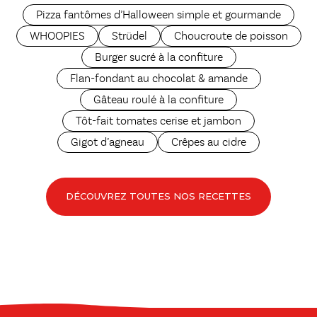
Pizza fantômes d’Halloween simple et gourmande
WHOOPIES
Strüdel
Choucroute de poisson
Burger sucré à la confiture
Flan-fondant au chocolat & amande
Gâteau roulé à la confiture
Tôt-fait tomates cerise et jambon
Gigot d’agneau
Crêpes au cidre
DÉCOUVREZ TOUTES NOS RECETTES