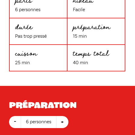
6 personnes
Facile
durée
préparation
Pas trop pressé
15 min
cuisson
temps total
25 min
40 min
Préparation
-
+
6 personnes