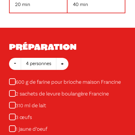
20 min
40 min
Préparation
-
+
4 personnes
g de farine pour brioche maison Francine
600
sachets de levure boulangère Francine
2
ml de lait
310
œufs
3
jaune d’oeuf
1