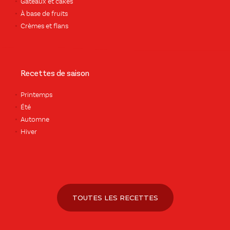
Gâteaux et cakes
À base de fruits
Crèmes et flans
Recettes de saison
Printemps
Été
Automne
Hiver
TOUTES LES RECETTES