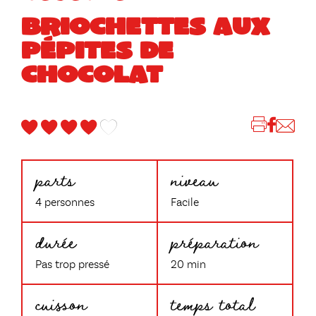
BRIOCHETTES AUX
PÉPITES DE
CHOCOLAT
parts
niveau
4 personnes
Facile
durée
préparation
Pas trop pressé
20 min
cuisson
temps total