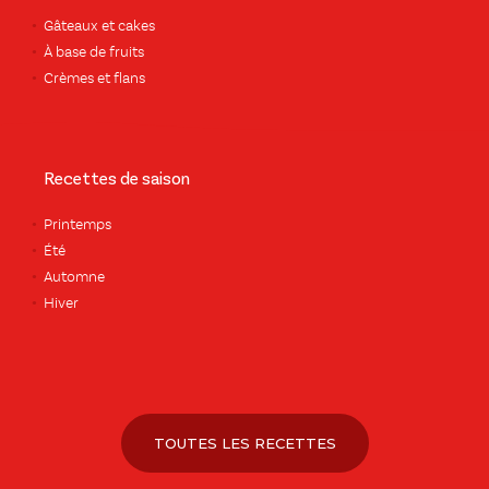
Gâteaux et cakes
À base de fruits
Crèmes et flans
Recettes de saison
Printemps
Été
Automne
Hiver
TOUTES LES RECETTES