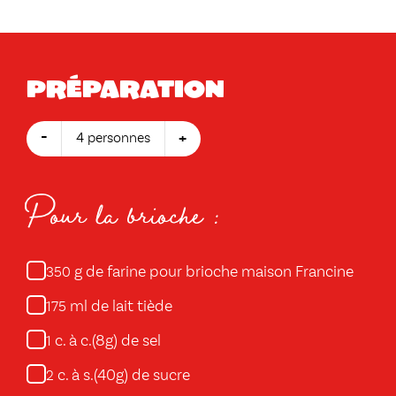
Préparation
-
+
4 personnes
Pour la brioche :
g de farine pour brioche maison Francine
350
ml de lait tiède
175
c. à c.(8g) de sel
1
c. à s.(40g) de sucre
2