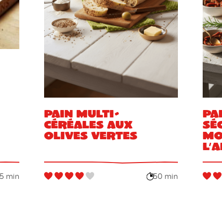
Pain multi-
Pa
céréales aux
sé
olives vertes
mo
l’
65 min
50 min