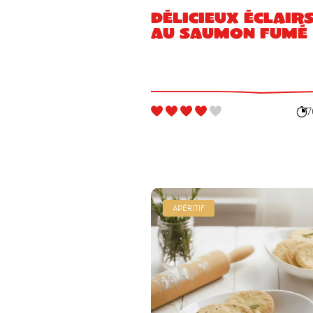
Délicieux éclair
au saumon fumé
7
APÉRITIF