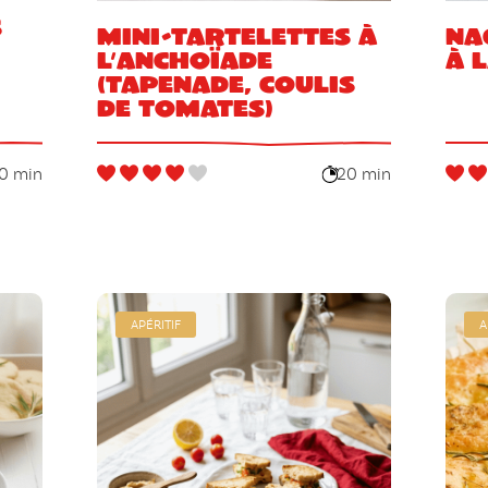
s
Mini-tartelettes à
Na
l’anchoïade
à 
(tapenade, coulis
de tomates)
0 min
20 min
APÉRITIF
A