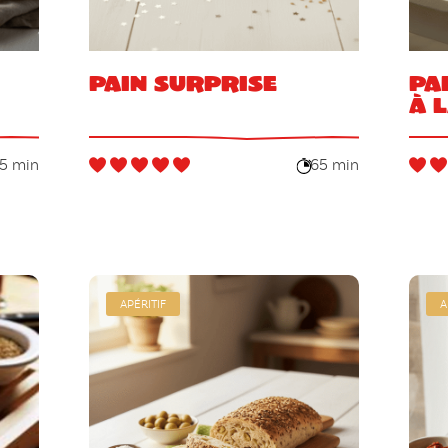
Pain surprise
Pa
à 
5 min
65 min
APÉRITIF
A