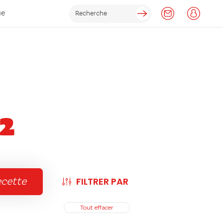
ue
2
FILTRER PAR
ecette
Tout effacer