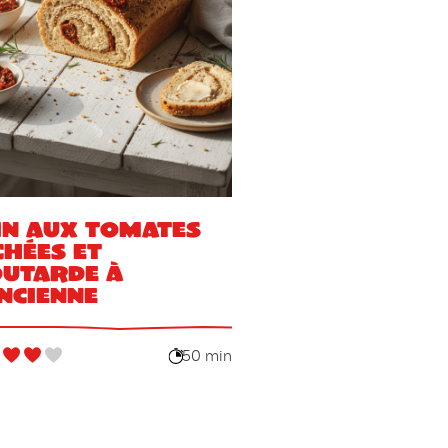
in aux tomates
chées et
utarde à
ancienne
50 min