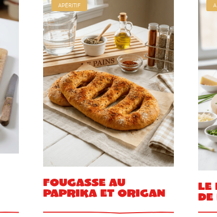
APÉRITIF
A
Fougasse au
Le
paprika et origan
de