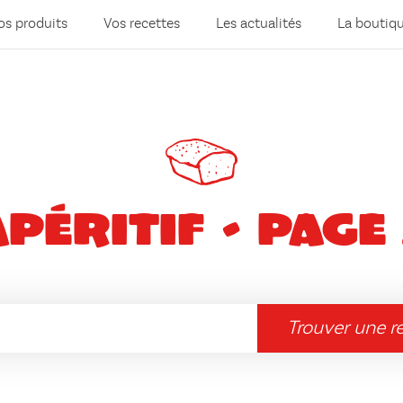
os produits
Vos recettes
Les actualités
La boutiq
Apéritif - Page 
Trouver une r