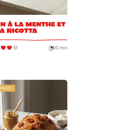
in à la menthe et
la ricotta
50 min
PÉRITIF