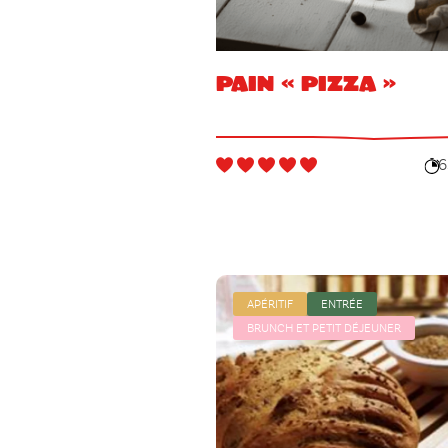
Pain « pizza »
6
APÉRITIF
ENTRÉE
BRUNCH ET PETIT DÉJEUNER