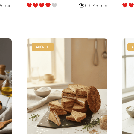
45 min
01 h 45 min
APÉRITIF
A