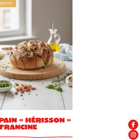
PÉRITIF
 pain « hérisson »
 Francine