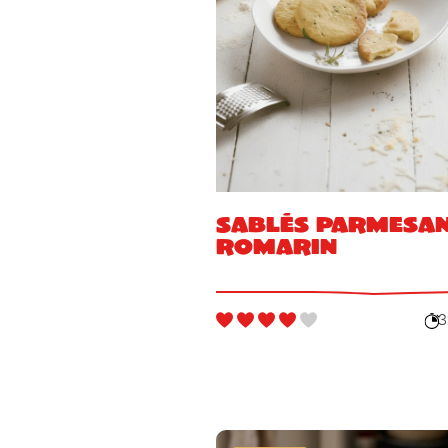
Sablés parmesa
romarin
3