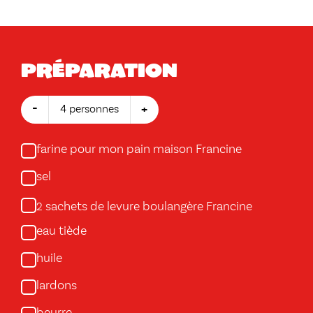
Préparation
-
+
4 personnes
farine pour mon pain maison Francine
sel
sachets de levure boulangère Francine
2
eau tiède
huile
lardons
beurre