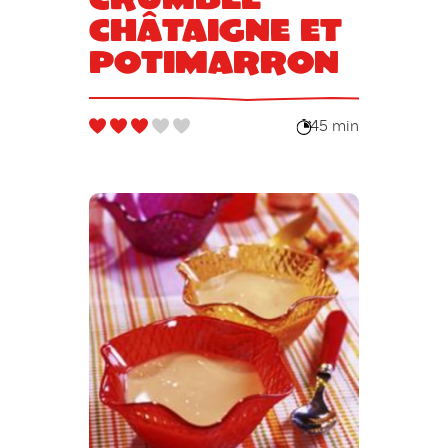
châtaigne et
potimarron
45 min