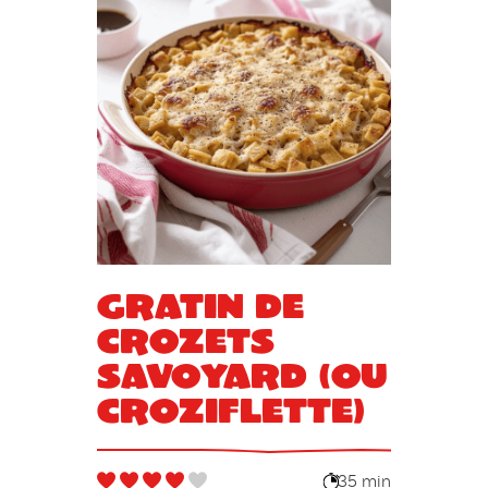
Gratin de
crozets
savoyard (ou
croziflette)
35 min