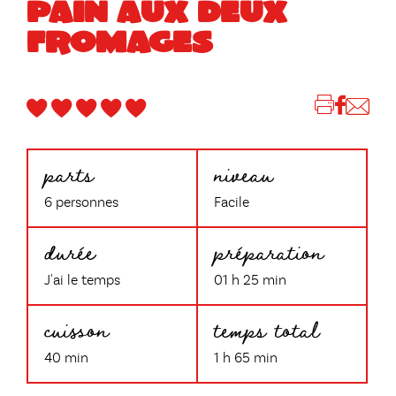
PAIN AUX DEUX
FROMAGES
parts
niveau
6 personnes
Facile
durée
préparation
J'ai le temps
01 h 25 min
cuisson
temps total
40 min
1 h 65 min