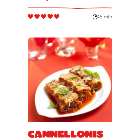
saumon et à
la ricotta
45 min
Cannellonis