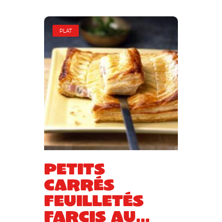
PLAT
Petits
carrés
feuilletés
farcis au