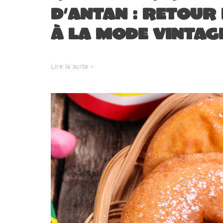
d’antan : retour 
à la mode vintag
Lire la suite >