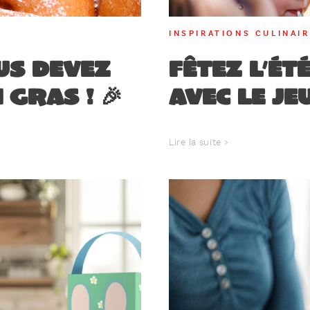
INSPIRATIONS CULINAI
us devez
Fêtez l’é
Gras ! 🎉
avec le jeu
Lire la suite >