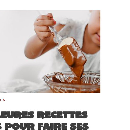
RES
leures recettes
 pour faire ses