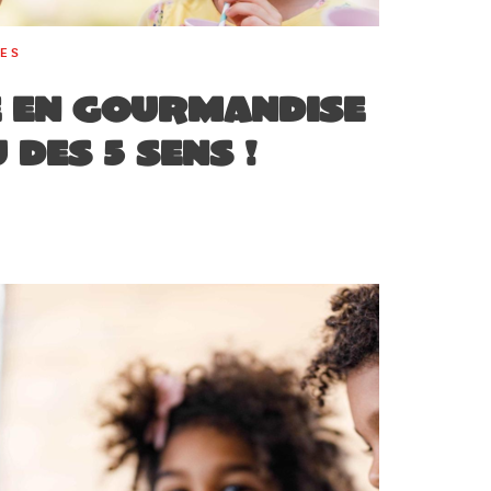
RES
té en gourmandise
 des 5 sens !