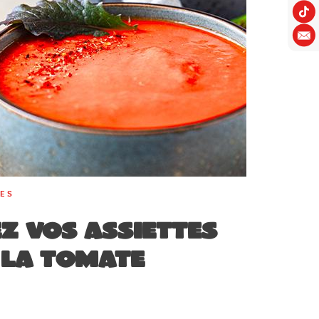
RES
z vos assiettes
 la tomate