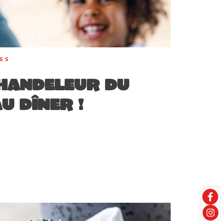
RES
Chandeleur du
au dîner !