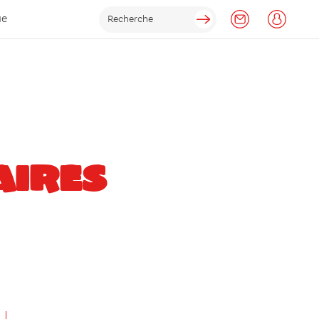
ue
AIRES