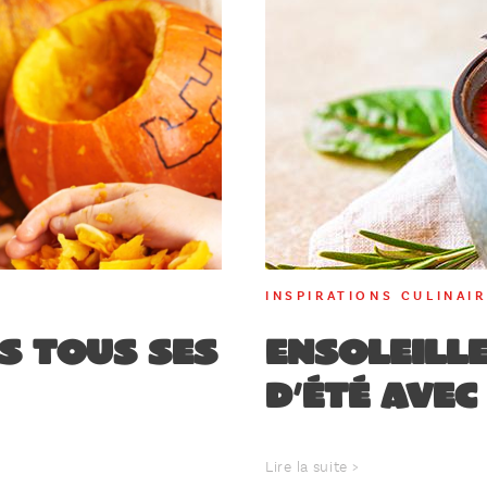
INSPIRATIONS CULINAI
s tous ses
Ensoleille
d’été avec
Lire la suite >