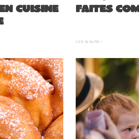
en cuisine
faites co
e
Lire la suite >