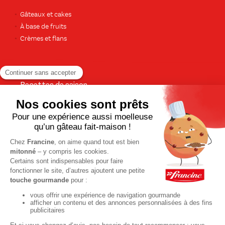
Gâteaux et cakes
À base de fruits
Crèmes et flans
Recettes de saison
Printemps
Été
Automne
Hiver
TOUTES LES RECETTES