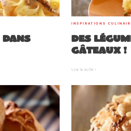
INSPIRATIONS CULINAI
u dans
Des légum
gâteaux !
Lire la suite >