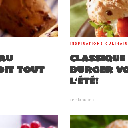
INSPIRATIONS CULINAI
’au
Classique 
dit tout
burger vo
l’été!
Lire la suite >