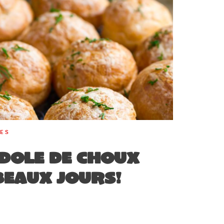
RES
dole de choux
beaux jours!