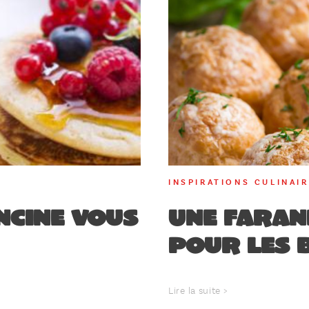
INSPIRATIONS CULINAI
ncine vous
Une faran
pour les 
Lire la suite >