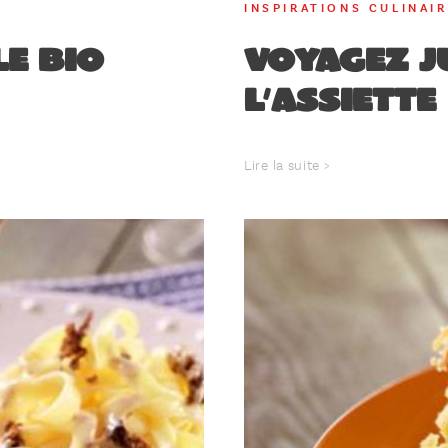
INSPIRATIONS CULINAI
le Bio
Voyagez j
l’assiette
Lire la suite >