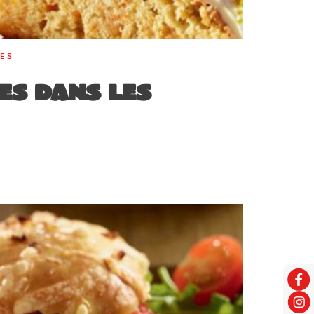
RES
es dans les