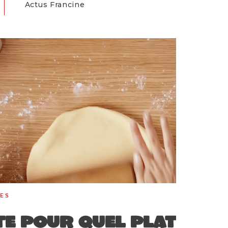
Actus Francine
RES
te pour quel plat