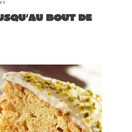
RES
usqu’au bout de