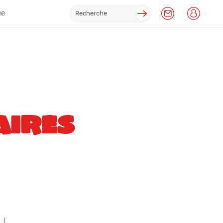
ue
AIRES