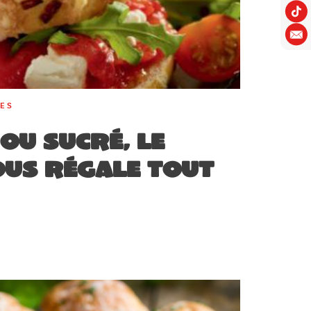
RES
ou sucré, le
us régale tout