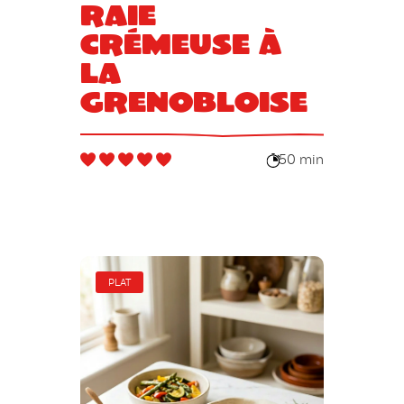
Raie
crémeuse à
la
grenobloise
50 min
PLAT