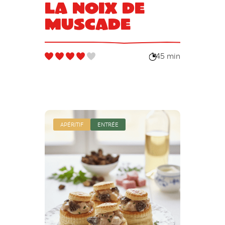
la noix de
muscade
45 min
APÉRITIF
ENTRÉE