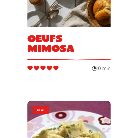
Oeufs
mimosa
10 min
PLAT