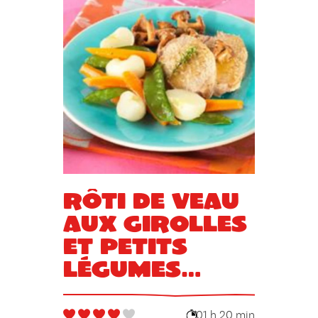
Rôti de veau
aux girolles
et petits
légumes
printaniers
glacés au
01 h 20 min