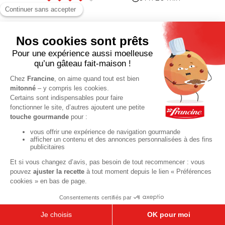
miel
1
2
»