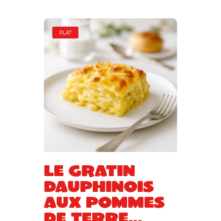
PLAT
Le gratin
dauphinois
aux pommes
de terre