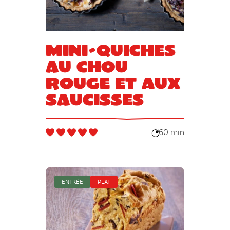
Mini-quiches
au chou
rouge et aux
saucisses
60 min
ENTRÉE
PLAT