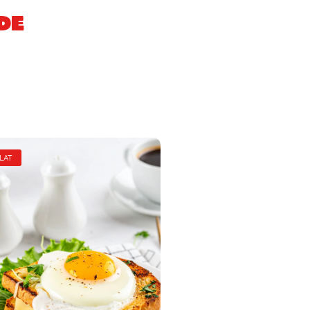
de
LAT