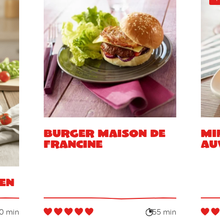
Burger maison de
Mi
Francine
Au
en
0 min
55 min