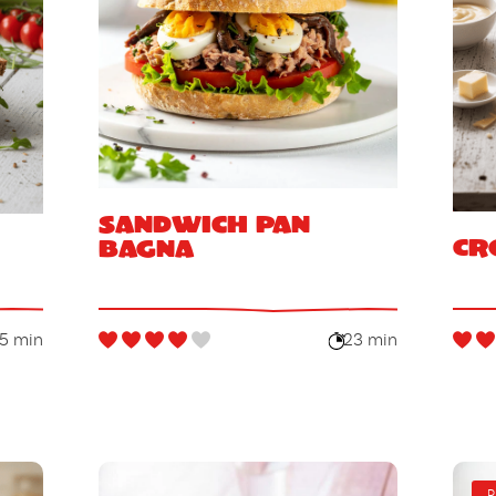
Sandwich Pan
Cr
Bagna
15 min
23 min
P