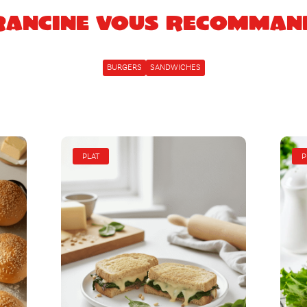
rancine vous recomman
BURGERS
SANDWICHES
PLAT
P