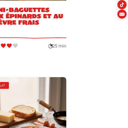
ni-baguettes
x épinards et au
èvre frais
25 min
LAT