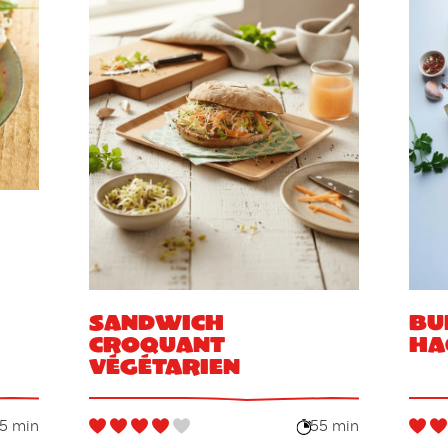
Sandwich
Bu
croquant
ha
végétarien
5 min
55 min