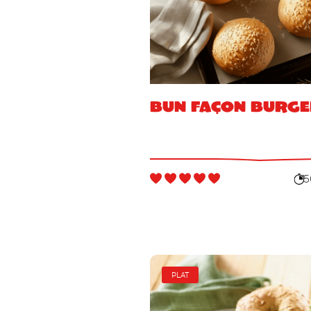
Bun façon burg
5
PLAT