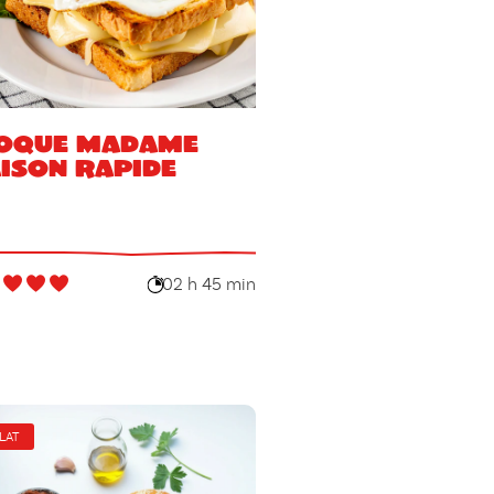
oque Madame
ison rapide
02 h 45 min
LAT