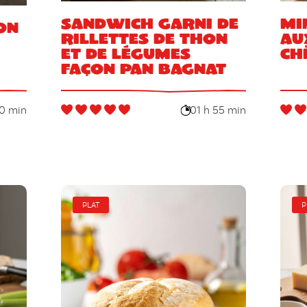
Sandwich garni de
Mi
on
rillettes de thon
au
et de légumes
ch
façon pan bagnat
0 min
01 h 55 min
PLAT
P