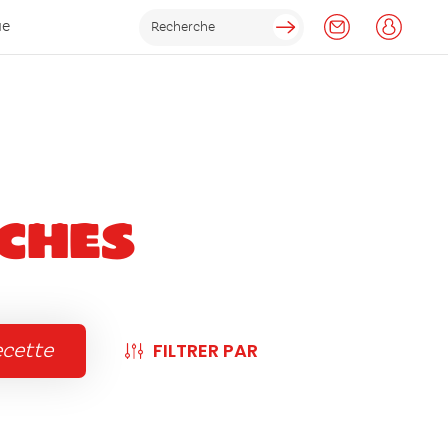
ue
ches
FILTRER PAR
ecette