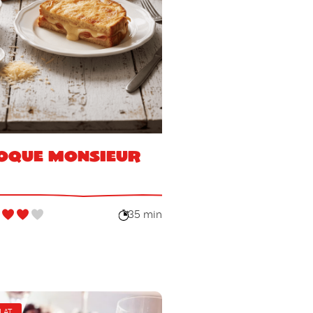
oque Monsieur
35 min
LAT