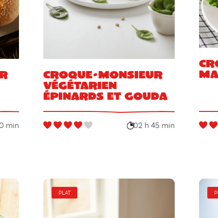
Cr
ma
er
Croque-monsieur
végétarien
épinards et gouda
0 min
02 h 45 min
PLAT
P