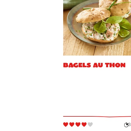
Bagels au thon
3