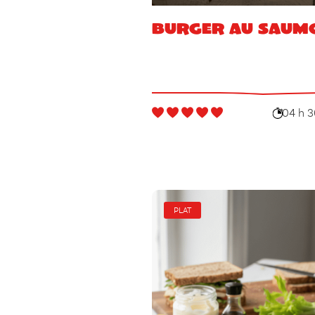
Burger au saum
04 h 3
PLAT