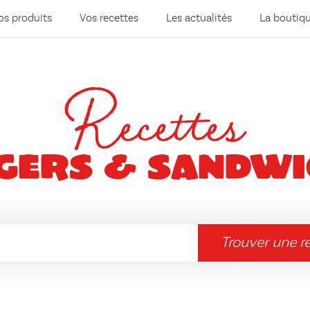
os produits
Vos recettes
Les actualités
La boutiq
Recettes
gers & sandwi
Trouver une r