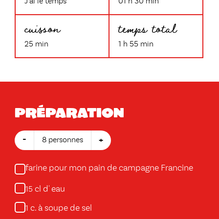
J'ai le temps
01 h 30 min
cuisson
temps total
25 min
1 h 55 min
Préparation
-
+
8 personnes
farine pour mon pain de campagne Francine
cl d' eau
15
c. à soupe de sel
1