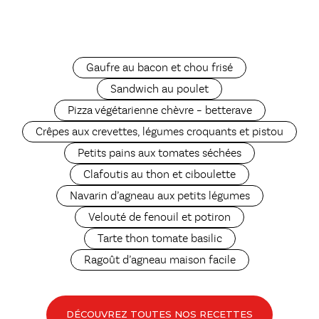
Gaufre au bacon et chou frisé
Sandwich au poulet
Pizza végétarienne chèvre – betterave
Crêpes aux crevettes, légumes croquants et pistou
Petits pains aux tomates séchées
Clafoutis au thon et ciboulette
Navarin d’agneau aux petits légumes
Velouté de fenouil et potiron
Tarte thon tomate basilic
Ragoût d’agneau maison facile
DÉCOUVREZ TOUTES NOS RECETTES