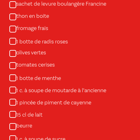
sachet de levure boulangère Francine
thon en boite
fromage frais
botte de radis roses
1
olives vertes
tomates cerises
botte de menthe
1
c. à soupe de moutarde à l’ancienne
1
pincée de piment de cayenne
1
cl de lait
15
beurre
c. à soupe de sucre
1