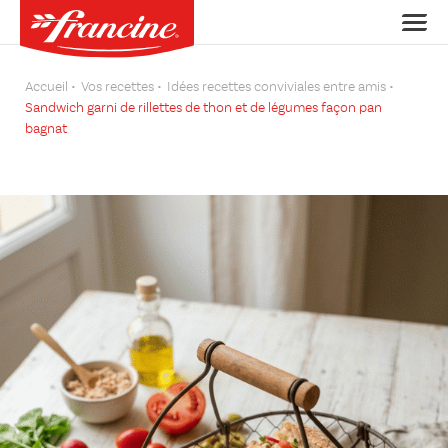
Accueil
Vos recettes
Idées recettes conviviales entre amis
Sandwich garni de rillettes de thon et de légumes façon pan
bagnat