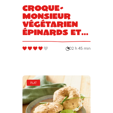
Croque-
monsieur
végétarien
épinards et
gouda
02 h 45 min
PLAT