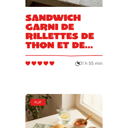
Sandwich
garni de
rillettes de
thon et de
légumes
façon pan
01 h 55 min
bagnat
PLAT