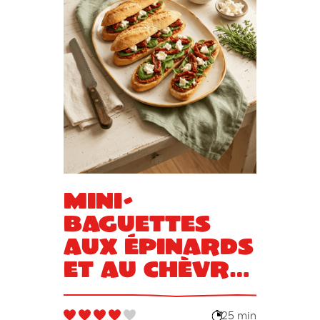
Mini-
baguettes
aux épinards
et au chèvre
frais
25 min