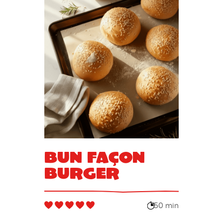
Bun façon
burger
50 min