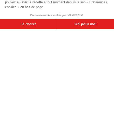
Salades
Pains et brioches
Les recettes de fêtes
Idées crêpes et galettes
Crêpes sucrées
Galettes sucrées
Galettes salées
Pour les enfants
Recettes sucrées pour les enfants
Recettes salées pour les enfants
Tout pour les anniversaires