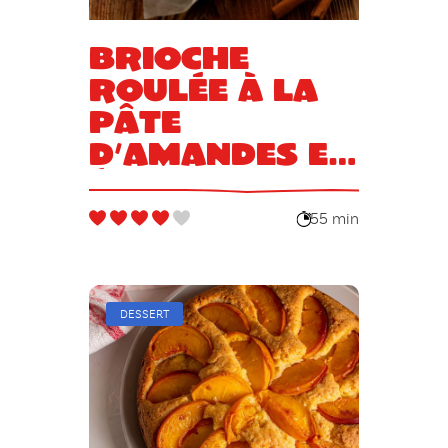
Brioche
roulée à la
pâte
d’amandes et
épices
55 min
DESSERT