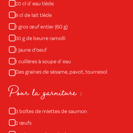
cl d' eau tiède
20
cl de lait tiède
8
gros œuf entier (60 g)
1
g de beurre ramolli
30
jaune d’oeuf
1
cuillères à soupe d' eau
1
Des graines de sésame, pavot, tournesol
Pour la garniture :
boîtes de miettes de saumon
3
œufs
2