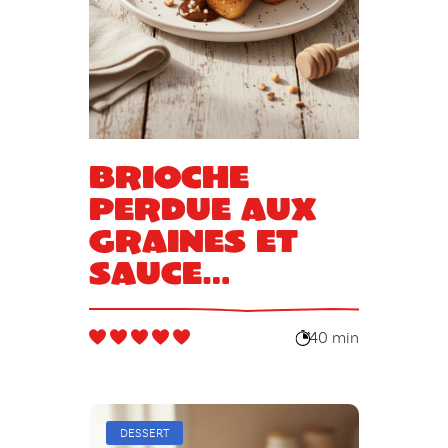
Brioche
perdue aux
graines et
sauce
chocolat
praliné
40 min
DESSERT