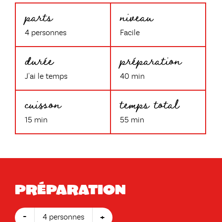
parts
niveau
4 personnes
Facile
durée
préparation
J'ai le temps
40 min
cuisson
temps total
15 min
55 min
Préparation
-
+
4 personnes