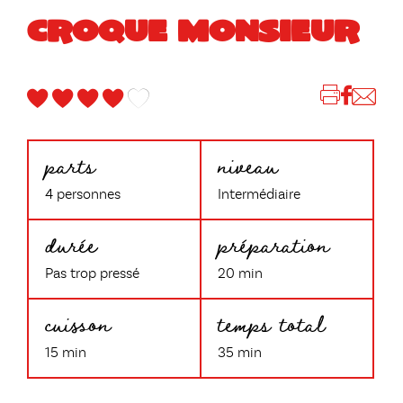
CROQUE MONSIEUR
parts
niveau
4 personnes
Intermédiaire
durée
préparation
Pas trop pressé
20 min
cuisson
temps total
15 min
35 min