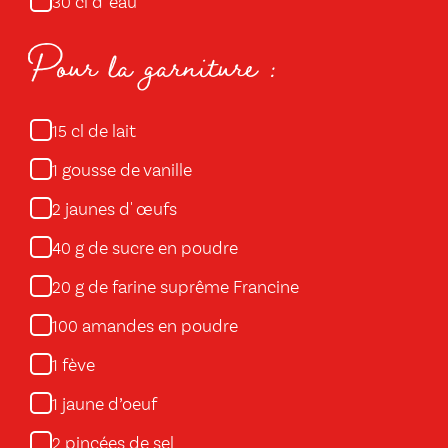
cl d' eau
30
Pour la garniture :
cl de lait
15
gousse de vanille
1
jaunes d' œufs
2
g de sucre en poudre
40
g de farine suprême Francine
20
amandes en poudre
100
fève
1
jaune d’oeuf
1
pincées de sel
2