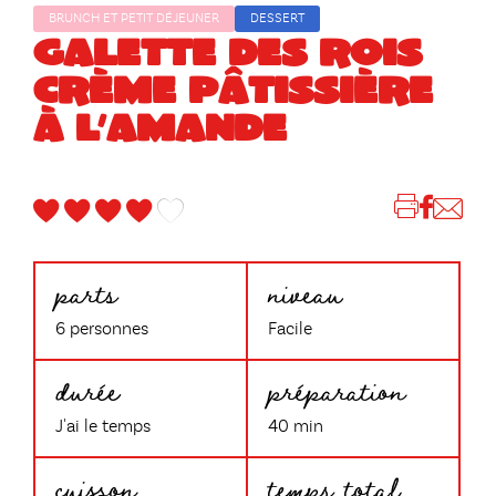
BRUNCH ET PETIT DÉJEUNER
DESSERT
GALETTE DES ROIS
CRÈME PÂTISSIÈRE
À L’AMANDE
parts
niveau
6 personnes
Facile
durée
préparation
J'ai le temps
40 min
cuisson
temps total