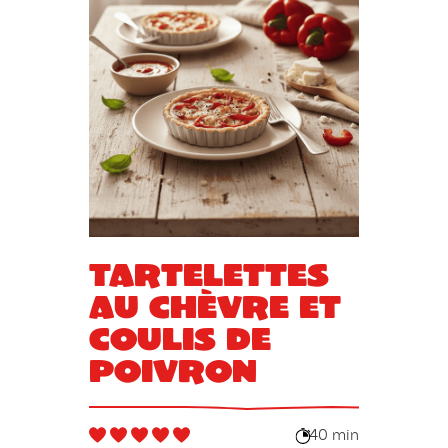
Tartelettes
au chèvre et
coulis de
poivron
40 min