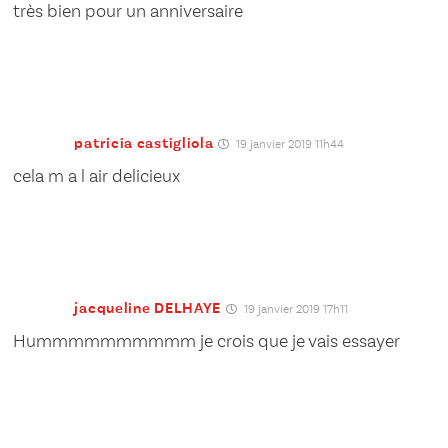
très bien pour un anniversaire
patricia castigliola
19 janvier 2019 11h44
cela m a l air delicieux
jacqueline DELHAYE
19 janvier 2019 17h11
Hummmmmmmmmm je crois que je vais essayer