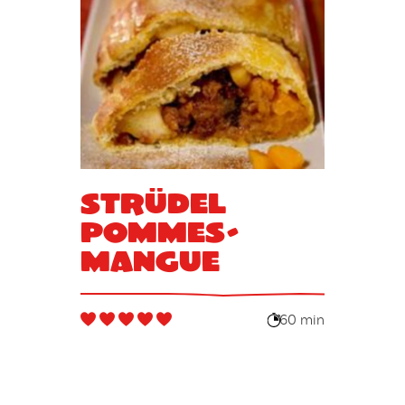
Strüdel
pommes-
mangue
60 min