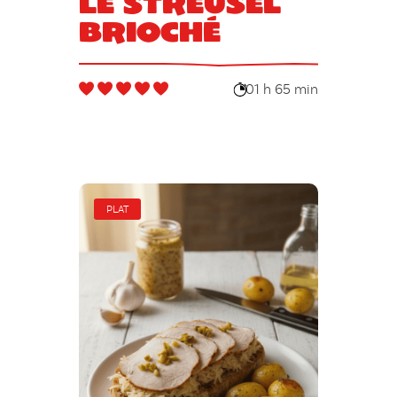
Le Streusel
brioché
01 h 65 min
PLAT