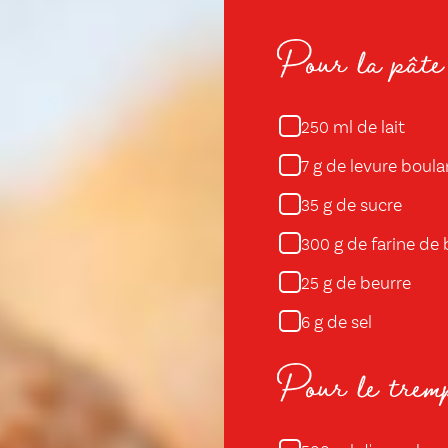
Pour la pâte 
ml de lait
250
g de levure boula
7
g de sucre
35
g de farine de 
300
g de beurre
25
g de sel
6
Pour le trem