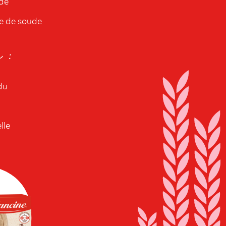
ude
e de soude
 :
du
lle