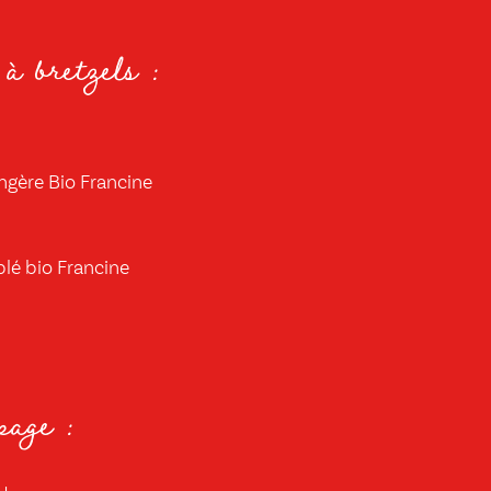
à bretzels :
ngère Bio Francine
blé bio Francine
page :