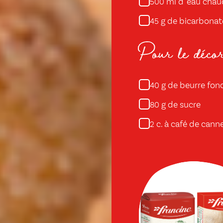
ml d' eau cha
500
g de bicarbonat
45
Pour le décor
g de beurre fon
40
g de sucre
80
c. à café de canne
2