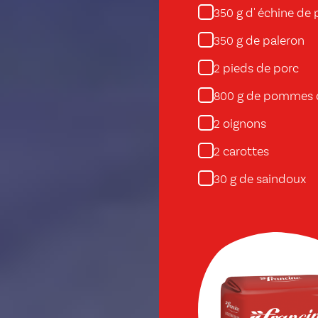
g d' échine de
350
g de paleron
350
pieds de porc
2
g de pommes d
800
oignons
2
carottes
2
g de saindoux
30