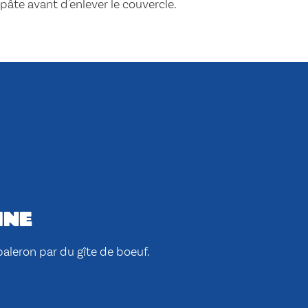
a pâte avant d'enlever le couvercle.
ine
paleron par du gîte de boeuf.