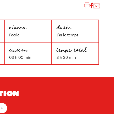
niveau
durée
Facile
J'ai le temps
cuisson
temps total
03 h 00 min
3 h 30 min
tion
+