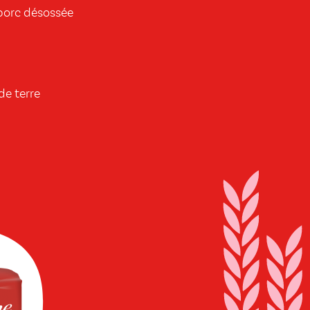
 porc désossée
e terre