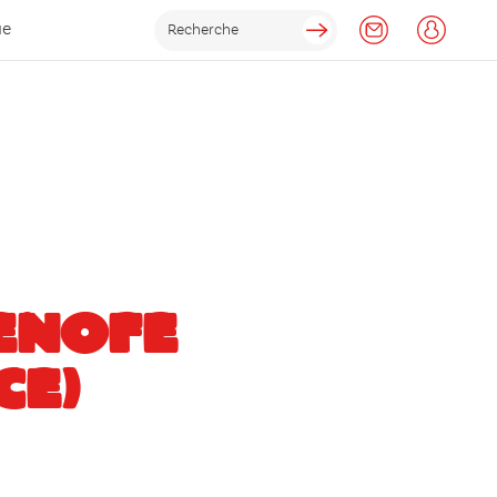
ue
ENOFE
CE)