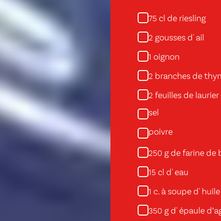
cl de riesling
75
gousses d' ail
2
oignon
1
branches de thy
2
feuilles de laurier
2
sel
poivre
g de farine de 
250
cl d' eau
15
c. à soupe d' huile
1
g d' épaule d’
350