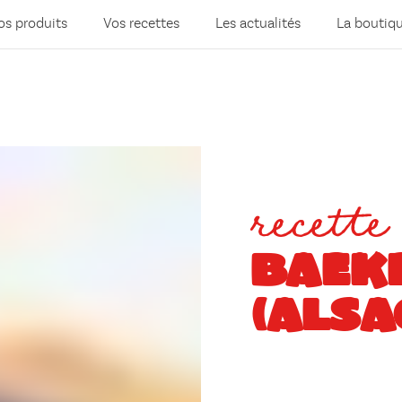
os produits
Vos recettes
Les actualités
La boutiq
recette
BAEK
(ALSA