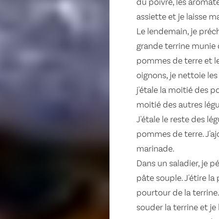
du poivre, les aromate
assiette et je laisse ma
Le lendemain, je préch
grande terrine munie d
pommes de terre et les
oignons, je nettoie les
j'étale la moitié des 
moitié des autres lég
J'étale le reste des 
pommes de terre. J'ajo
marinade.
Dans un saladier, je pé
pâte souple. J'étire l
pourtour de la terrine
souder la terrine et je