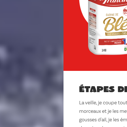
Étapes d
La veille, je coupe to
morceaux et je les met
gousses d'ail, je les ém