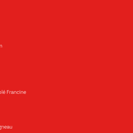
m
blé Francine
agneau