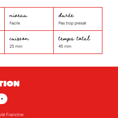
niveau
durée
Facile
Pas trop pressé
cuisson
temps total
25 min
45 min
tion
+
blé Francine