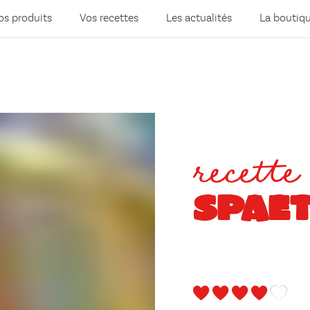
os produits
Vos recettes
Les actualités
La boutiq
recette
SPAE