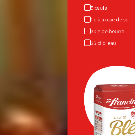
œufs
5
c à s rase de sel
1
g de beurre
30
cl d' eau
35