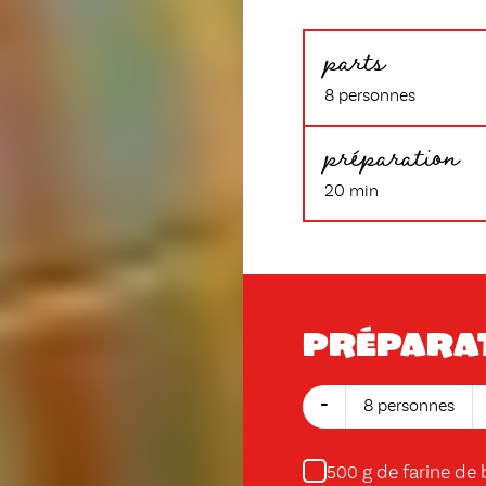
parts
8 personnes
préparation
20 min
Prépara
-
8 personnes
g de farine de 
500