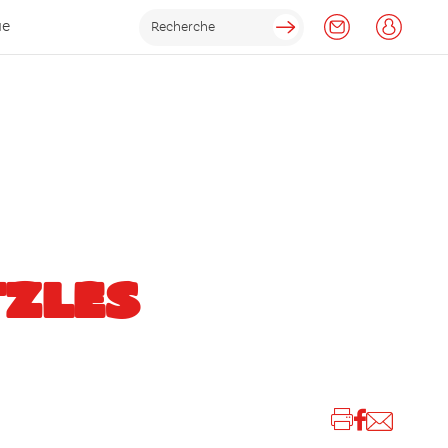
ue
TZLES