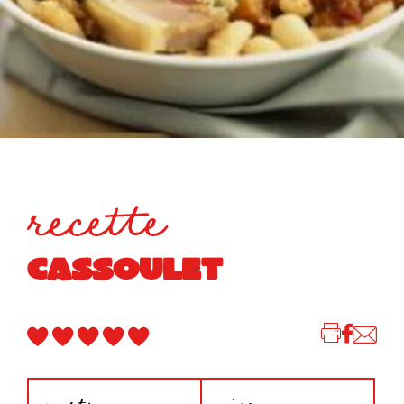
recette
CASSOULET
parts
niveau