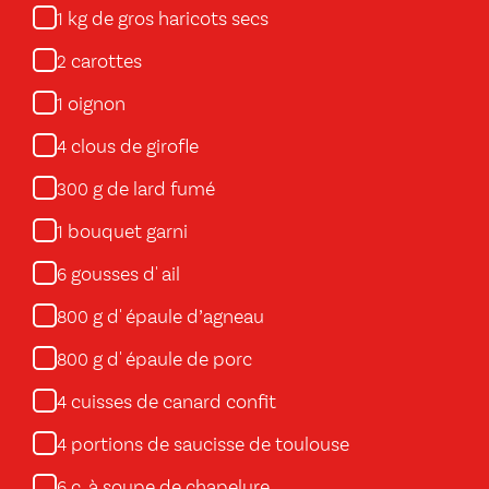
kg de gros haricots secs
1
carottes
2
oignon
1
clous de girofle
4
g de lard fumé
300
bouquet garni
1
gousses d' ail
6
g d' épaule d’agneau
800
g d' épaule de porc
800
cuisses de canard confit
4
portions de saucisse de toulouse
4
c. à soupe de chapelure