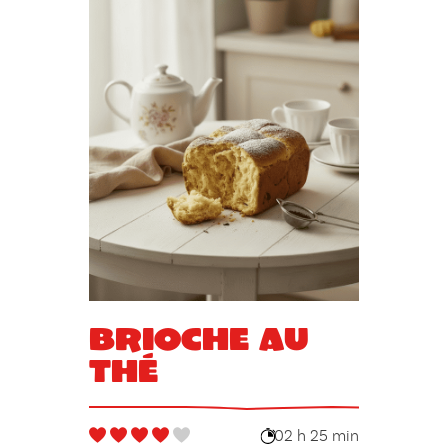
Brioche au
thé
02 h 25 min