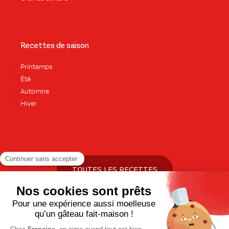
Recettes de saison
Printemps
Été
Automne
Hiver
TOUTES LES RECETTES
Pour votre santé, pratiquez une activité physique régulière. Plus
d’infos sur
www.mangerbouger.fr