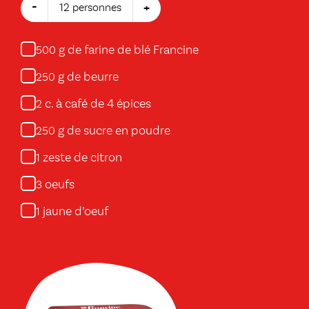
-
+
12 personnes
g de farine de blé Francine
500
g de beurre
250
c. à café de 4 épices
2
g de sucre en poudre
250
zeste de citron
1
oeufs
3
jaune d’oeuf
1