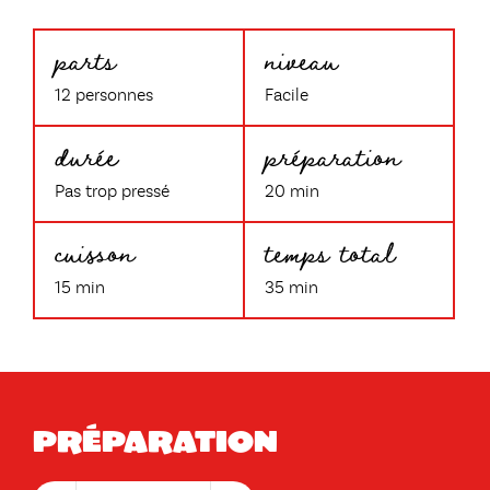
parts
niveau
12 personnes
Facile
durée
préparation
Pas trop pressé
20 min
cuisson
temps total
15 min
35 min
Préparation