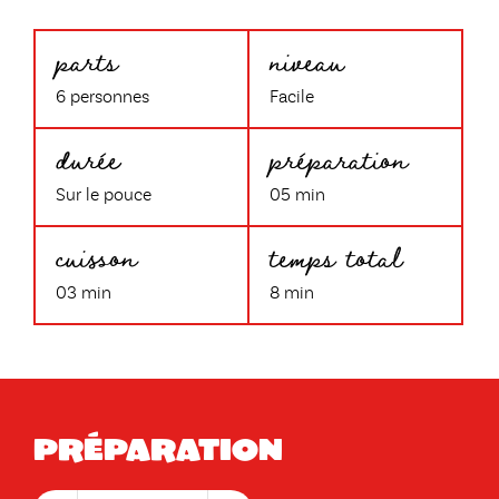
parts
niveau
6 personnes
Facile
durée
préparation
Sur le pouce
05 min
cuisson
temps total
03 min
8 min
Préparation