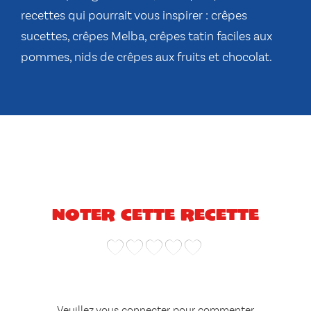
recettes qui pourrait vous inspirer :
crêpes
sucettes
,
crêpes Melba
,
crêpes tatin faciles
aux
pommes,
nids de crêpes aux fruits et chocolat.
Noter cette recette