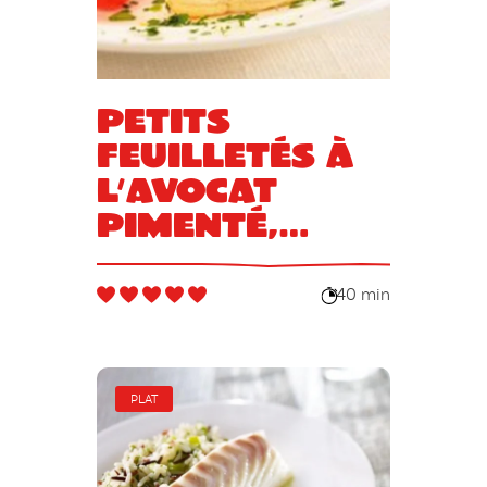
Petits
feuilletés à
l’avocat
pimenté,
crevettes et
coriandre
40 min
fraîche
PLAT