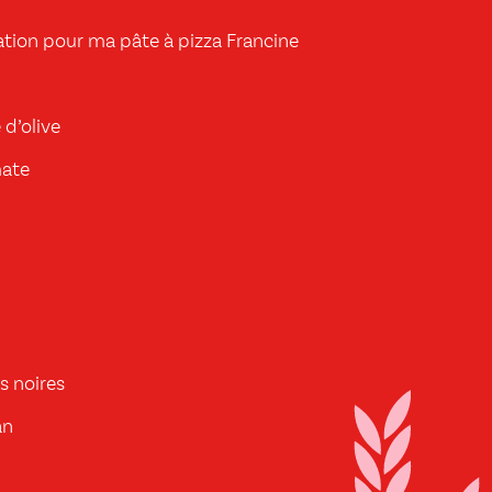
tion pour ma pâte à pizza Francine
 d’olive
mate
es noires
an