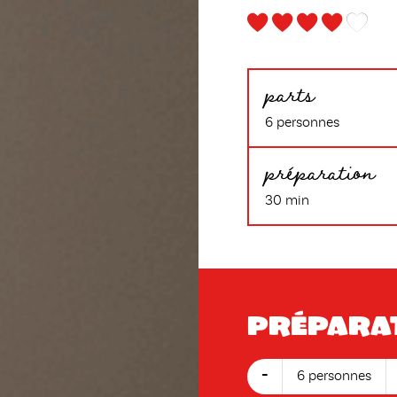
parts
6 personnes
préparation
30 min
Prépara
-
6 personnes