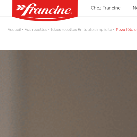
Chez Francine
N
Accueil
Vos recettes
Idées recettes En toute simplicité
Pizza féta 