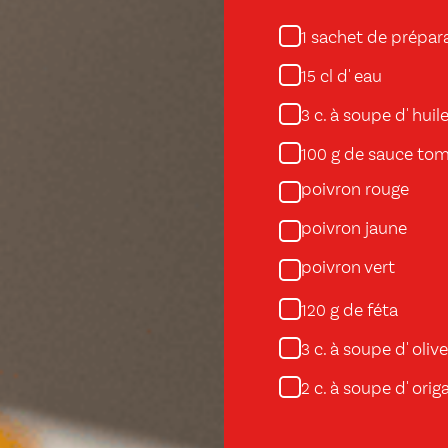
sachet de prépara
1
cl d' eau
15
c. à soupe d' huile
3
g de sauce to
100
poivron rouge
poivron jaune
poivron vert
g de féta
120
c. à soupe d' oliv
3
c. à soupe d' orig
2