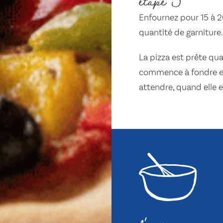
étape 3
Enfournez pour 15 à 20
quantité de garniture.
La pizza est prête qua
commence à fondre et 
attendre, quand elle 