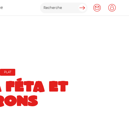
ue
PLAT
 FÉTA ET
RONS