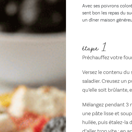
Avec ses poivrons coloré
sent bon les repas du sud
un dîner maison généreux
étape 1
Préchauffez votre fou
Versez le contenu du 
saladier. Creusez un p
qu’elle soit brûlante, e
Mélangez pendant 3 mi
une pâte lisse et sou
huilée, puis étalez-la 
d’aller trop vite : en