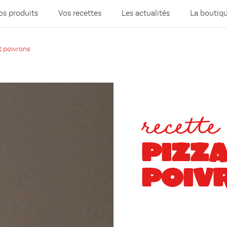
os produits
Vos recettes
Les actualités
La boutiq
et poivrons
recette
PIZZA
POIV