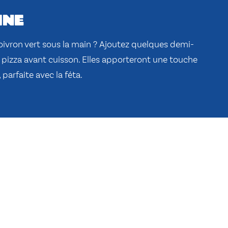
ine
ivron vert sous la main ? Ajoutez quelques demi-
a pizza avant cuisson. Elles apporteront une touche
 parfaite avec la féta.