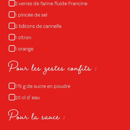
verres de farine fluide Francine
2
pincée de sel
1
bâtons de cannelle
2
citron
1
orange
1
Pour les zestes confits :
g de sucre en poudre
175
cl d' eau
20
Pour la sauce :