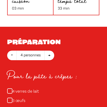
cuisson
temps total
03 min
33 min
Préparation
-
+
4 personnes
Pour la pâte à crêpes :
verres de lait
4
œufs
3