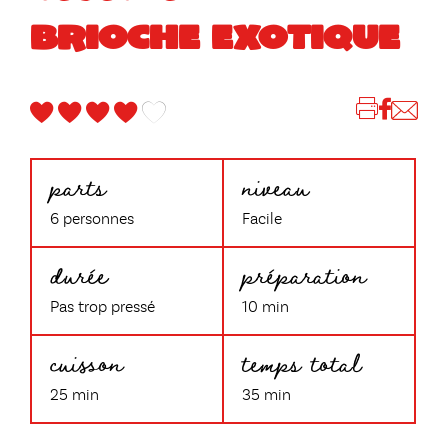
BRIOCHE EXOTIQUE
parts
niveau
6 personnes
Facile
durée
préparation
Pas trop pressé
10 min
cuisson
temps total
25 min
35 min