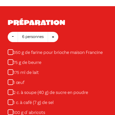
Préparation
-
+
6 personnes
g de farine pour brioche maison Francine
350
g de beurre
75
ml de lait
175
œuf
1
c. à soupe (40 g) de sucre en poudre
2
c. à café (7 g) de sel
1
g d' abricots
100