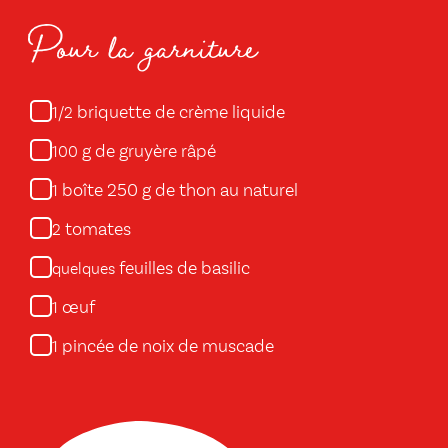
Pour la garniture
briquette de crème liquide
1/2
g de gruyère râpé
100
boîte 250 g de thon au naturel
1
tomates
2
feuilles de basilic
quelques
œuf
1
pincée de noix de muscade
1