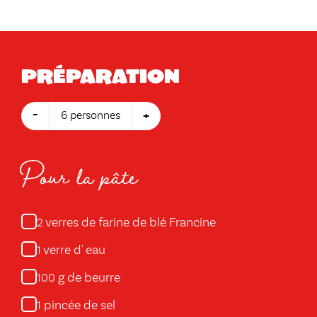
Préparation
-
+
6 personnes
Pour la pâte
verres de farine de blé Francine
2
verre d' eau
1
g de beurre
100
pincée de sel
1