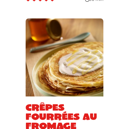
Crêpes
fourrées au
fromage