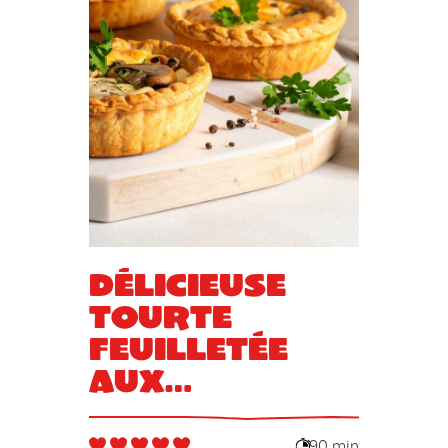
Délicieuse
tourte
feuilletée
aux
champignons
90 min