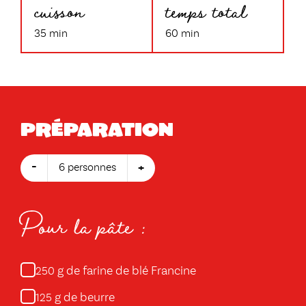
cuisson
temps total
35 min
60 min
Préparation
-
+
6 personnes
Pour la pâte :
g de farine de blé Francine
250
g de beurre
125