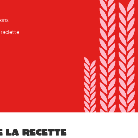
dons
raclette
e la recette