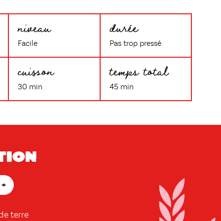
niveau
durée
Facile
Pas trop pressé
cuisson
temps total
30 min
45 min
tion
+
e terre