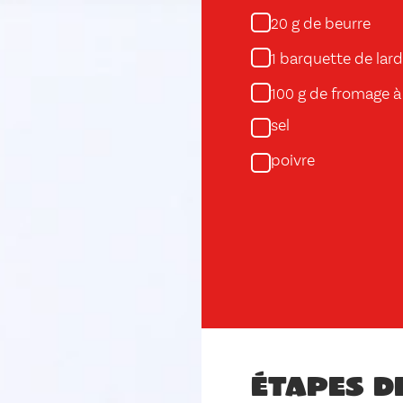
g de beurre
20
barquette de lar
1
g de fromage à 
100
sel
poivre
Étapes d