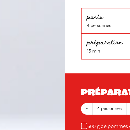
parts
4 personnes
préparation
15 min
Prépara
-
4 personnes
g de pommes d
600