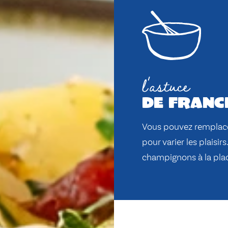
l'astuce
de franc
Vous pouvez remplacer
pour varier les plaisi
champignons à la plac