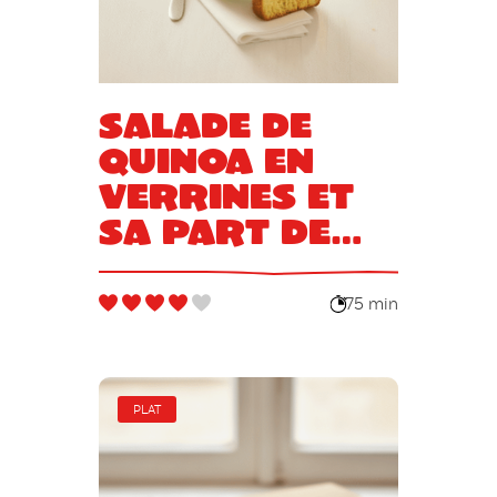
Salade de
quinoa en
verrines et
sa part de
cake au
saumon
75 min
PLAT