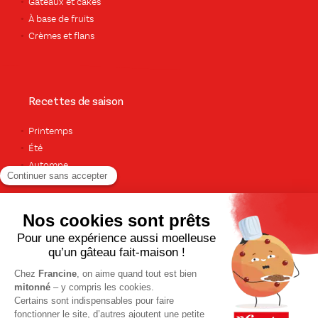
Gâteaux et cakes
À base de fruits
Crèmes et flans
Recettes de saison
Printemps
Été
Automne
Hiver
TOUTES LES RECETTES