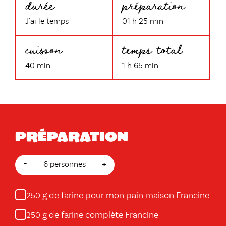
durée
préparation
J'ai le temps
01 h 25 min
cuisson
temps total
40 min
1 h 65 min
Préparation
-
+
6 personnes
g de farine pour mon pain maison Francine
250
g de farine complète Francine
250