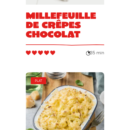
Millefeuille
de crêpes
chocolat
35 min
PLAT