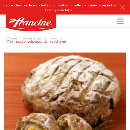
2 accroches torchons
offerts
pour toute nouvelle commande
sur notre
boutique en ligne
.
Accueil
Vos recettes
Entre amis
Pain aux abricots secs, thym et chèvre